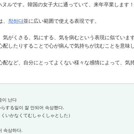
 ハヌルです。韓国の女子大に通っていて、来年卒業します
は、
착하다
並に広い範囲で使える表現です。
、気がくさる、気にする、気を病むという表現に似ていま
心配したりすることで心が病んで気持ちが沈むことを意味
心配など、自分にとってよくない様々な感情によって、気
증이 난다
らする일이 잘 안되어 속상했다.
まくいかなくてむしゃくしゃとした）
서 속상하다.