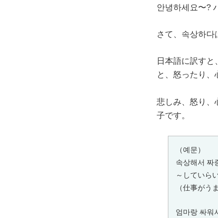
안녕하세요〜?
さて、속상하다
日本語に訳すと
と、怒ったり、
悲しみ、怒り、
子です。
（예문）
속상해서 짜
～していらい
（仕事がう
엄마랑 싸워