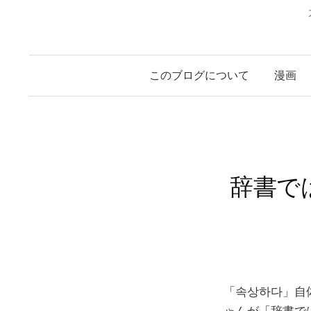
このブログについて
漫画
辞書で
「속상하다」自