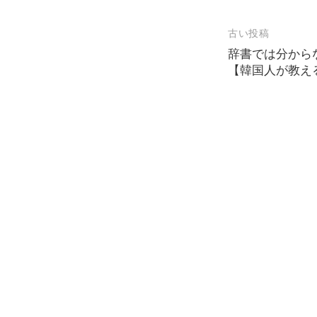
投
古い投稿
辞書では分から
稿
【韓国人が教え
ナ
ビ
ゲ
ー
シ
ョ
ン