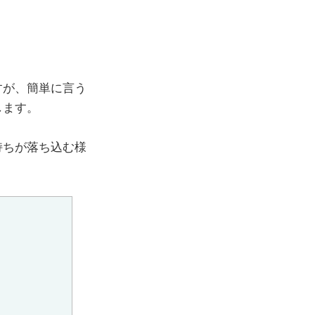
！
すが、簡単に言う
します。
持ちが落ち込む様