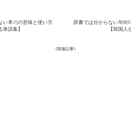
ない후기の意味と使い方
辞書では分からない착하
る単語集】
【韓国人
《関連記事》