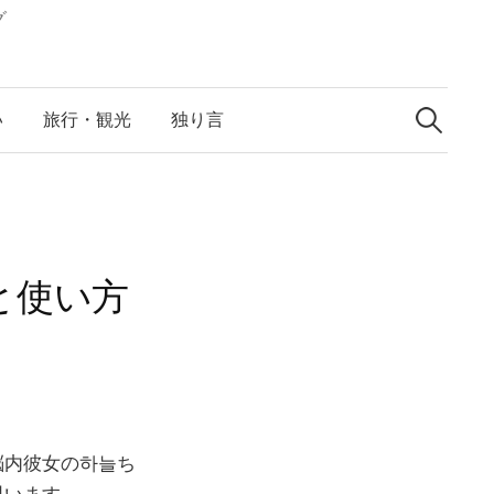
グ
検
索:
い
旅行・観光
独り言
と使い方
脳内彼女の하늘ち