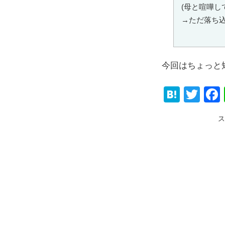
(母と喧嘩し
→ただ落ち
今回はちょっと
H
T
at
wi
ス
e
tt
n
er
a