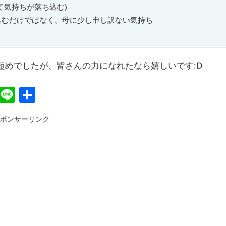
て気持ちが落ち込む)
込むだけではなく、母に少し申し訳ない気持ち
短めでしたが、皆さんの力になれたなら嬉しいです:D
F
Li
共
a
n
有
ポンサーリンク
c
e
e
b
o
o
k