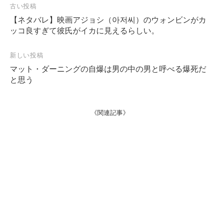
投
古い投稿
稿
【ネタバレ】映画アジョシ（아저씨）のウォンビンがカ
ッコ良すぎて彼氏がイカに見えるらしい。
ナ
ビ
新しい投稿
ゲ
マット・ダーニングの自爆は男の中の男と呼べる爆死だ
ー
と思う
シ
ョ
《関連記事》
ン