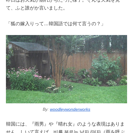
て、ふと誰がか言いました。
「狐の嫁入りって…韓国語では何て言うの？」
By:
woodleywonderworks
韓国には、『雨男』や『晴れ女』のような表現はありま
せん。しいて言えば、비를 부르는 남자 /여자（雨を呼ぶ