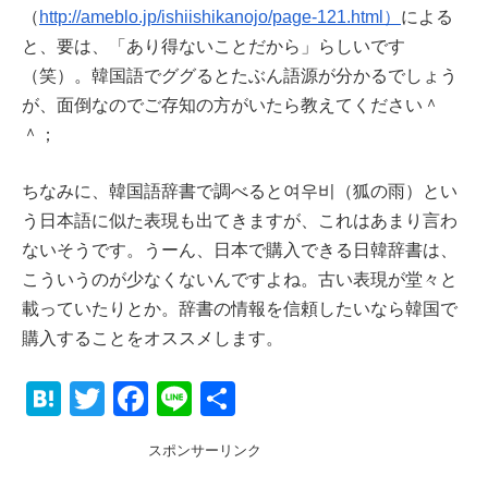
（
http://ameblo.jp/ishiishikanojo/page-121.html）
による
と、要は、「あり得ないことだから」らしいです
（笑）。韓国語でググるとたぶん語源が分かるでしょう
が、面倒なのでご存知の方がいたら教えてください＾
＾；
ちなみに、韓国語辞書で調べると여우비（狐の雨）とい
う日本語に似た表現も出てきますが、これはあまり言わ
ないそうです。うーん、日本で購入できる日韓辞書は、
こういうのが少なくないんですよね。古い表現が堂々と
載っていたりとか。辞書の情報を信頼したいなら韓国で
購入することをオススメします。
H
T
F
Li
共
at
wi
a
n
有
スポンサーリンク
e
tt
c
e