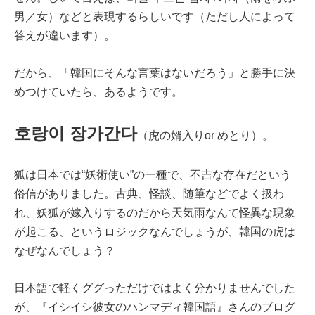
男／女）などと表現するらしいです（ただし人によって
答えが違います）。
だから、「韓国にそんな言葉はないだろう」と勝手に決
めつけていたら、
あるようです。
호랑이 장가간다
（虎の婿入りor めとり）。
狐は日本では“妖術使い”の一種で、不吉な存在だという
俗信がありました。古典、怪談、随筆などでよく扱わ
れ、妖狐が嫁入りするのだから天気雨なんて怪異な現象
が起こる、というロジックなんでしょうが、韓国の虎は
なぜなんでしょう？
日本語で軽くググっただけではよく分かりませんでした
が、『イシイシ彼女のハンマディ韓国語』さんのブログ