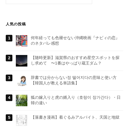
人気の投稿
何年経っても色褪せない沖縄映画『ナビィの恋』
のネタバレ感想
【随時更新】滋賀県のおすすめ星空スポットを探
し求めて 〜1番はやっぱり蔵王ダム？
辞書では分からない정 떨어지다の意味と使い方
【韓国人が教える単語集】
狐の嫁入りと虎の婿入り（호랑이 장가간다）・日
韓の違い
【落書き漫画】着ぐるみアルバイト、天国と地獄