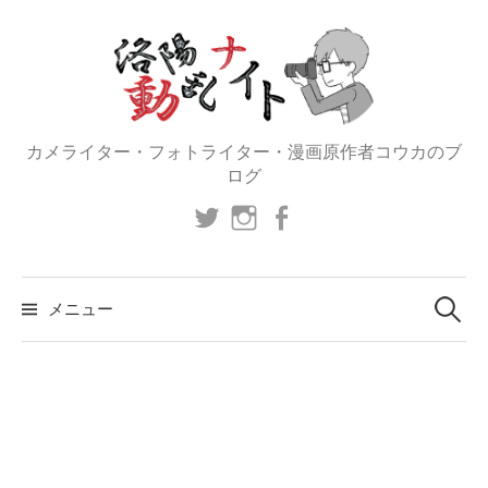
コ
ン
テ
ン
ツ
カメライター・フォトライター・漫画原作者コウカのブ
へ
ログ
ス
Twitter
instagram
facebook
キ
ッ
プ
検
索:
メニュー