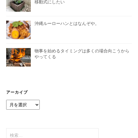
移動式にしたい
沖縄ルーローハンとはなんぞや。
物事を始めるタイミングは多くの場合向こうから
やってくる
アーカイブ
ア
ー
カ
イ
ブ
検
索: