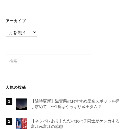
アーカイブ
ア
ー
カ
イ
ブ
検
索:
人気の投稿
【随時更新】滋賀県のおすすめ星空スポットを探
し求めて 〜1番はやっぱり蔵王ダム？
【ネタバレあり】ただの女の子同士がケンカする
富江vs富江の感想