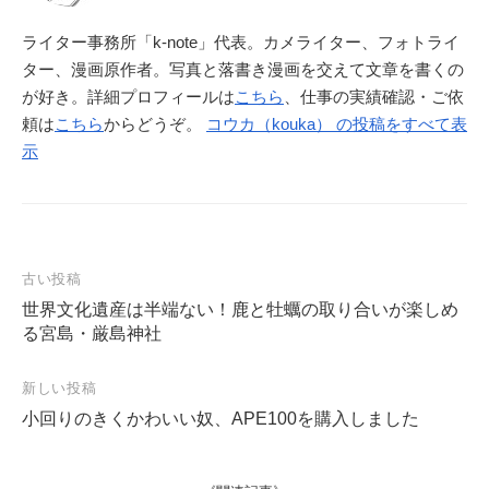
ライター事務所「k-note」代表。カメライター、フォトライ
ター、漫画原作者。写真と落書き漫画を交えて文章を書くの
が好き。詳細プロフィールは
こちら
、仕事の実績確認・ご依
頼は
こちら
からどうぞ。
コウカ（kouka） の投稿をすべて表
示
投
古い投稿
稿
世界文化遺産は半端ない！鹿と牡蠣の取り合いが楽しめ
る宮島・厳島神社
ナ
ビ
新しい投稿
ゲ
小回りのきくかわいい奴、APE100を購入しました
ー
シ