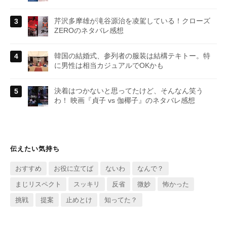
芹沢多摩雄が滝谷源治を凌駕している！クローズ
ZEROのネタバレ感想
韓国の結婚式、参列者の服装は結構テキトー。特
に男性は相当カジュアルでOKかも
決着はつかないと思ってたけど、そんなん笑う
わ！ 映画『貞子 vs 伽椰子』のネタバレ感想
伝えたい気持ち
おすすめ
お役に立てば
ないわ
なんで？
まじリスペクト
スッキリ
反省
微妙
怖かった
挑戦
提案
止めとけ
知ってた？