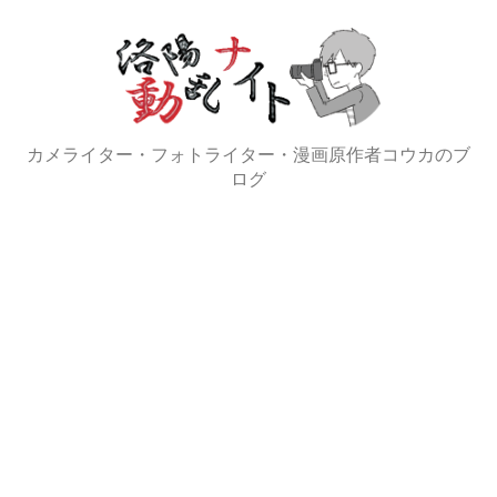
コ
ン
テ
ン
ツ
カメライター・フォトライター・漫画原作者コウカのブ
へ
ログ
ス
キ
ッ
プ