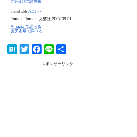
B型自分の説明書
posted with
カエレバ
Jamais Jamais 文芸社 2007-09-01
Amazonで調べる
楽天市場で調べる
H
T
F
Li
共
at
wi
a
n
有
スポンサーリンク
e
tt
c
e
n
er
e
a
b
o
o
k